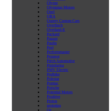
Olymp
Olympian Motors
Opel
ORA
Osprey Custom Cars
Overfinch
Overland-E
Packard
Pagani
Paulin
Peel
Performmaster
Peugeot
Piëch Automotive
Pininfarina
PMV Electric
Podbike
Polestar
Pontiac
Porsche
Potential Motors
Prodrive
Proton
prototipo
Qe