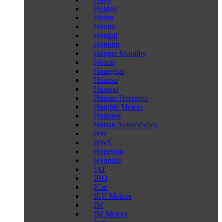
Holden
Holon
Honda
Hongqi
Hopium
Hopper Mobility
Hozon
Huanghai
Huansu
Huawei
Human Horizons
Humble Motors
Hummer
Hurtan Automóviles
HW
HWA
Hyperion
Hyundai
IAT
IBO
ICar
IEV Motors
IM
IM Motors