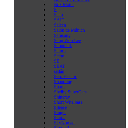
Rox Motor
S
Saab
SAIC
Saleen
Salón de Múnich
Samsung
Sang Won Lee
Saoutchik
Saturn
Scion
SE
SEAT
sedán
Sero Electric
Shandong
Sharp
Shelby SuperCars
Shineray
Short Whelbase
Silence
Singer
Skoda
SkyNomad
Skywell