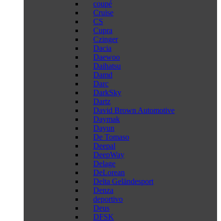
coupé
Cruise
CS
Cupra
Czinger
Dacia
Daewoo
Daihatsu
Damd
Darc
DarkSky
Dartz
David Brown Automotive
Daymak
Dayun
De Tomaso
Deepal
DeepWay
Delage
DeLorean
Delta Geländesport
Denza
deportivo
Deus
DFSK