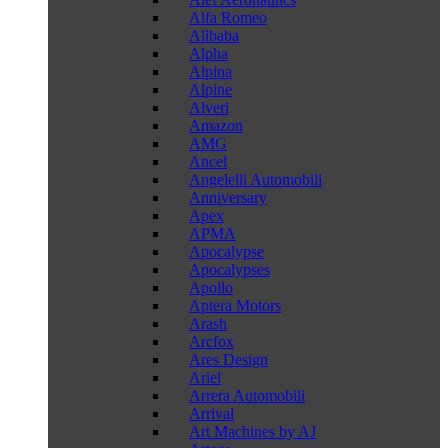
Alfa Romeo
Alibaba
Alpha
Alpina
Alpine
Alveri
Amazon
AMG
Ancel
Angelelli Automobili
Anniversary
Apex
APMA
Apocalypse
Apocalypses
Apollo
Aptera Motors
Arash
Arcfox
Ares Design
Ariel
Arrera Automobili
Arrival
Art Machines by AJ