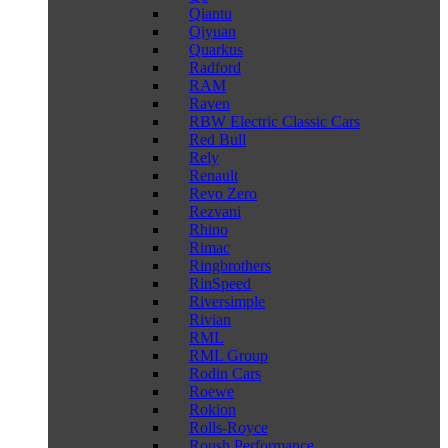
Qiantu
Qiyuan
Quarkus
Radford
RAM
Raven
RBW Electric Classic Cars
Red Bull
Rely
Renault
Revo Zero
Rezvani
Rhino
Rimac
Ringbrothers
RinSpeed
Riversimple
Rivian
RML
RML Group
Rodin Cars
Roewe
Rokion
Rolls-Royce
Roush Performance