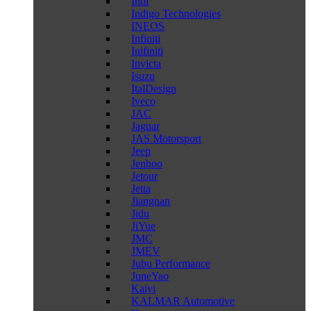
Indi
Indigo Technologies
INEOS
Infiniti
Inifiniti
Invicta
Isuzu
ItalDesign
Iveco
JAC
Jaguar
JAS Motorsport
Jeep
Jenhoo
Jetour
Jetta
Jiangnan
Jidu
JiYue
JMC
JMEV
Jubu Performance
JuneYao
Kaiyi
KALMAR Automotive