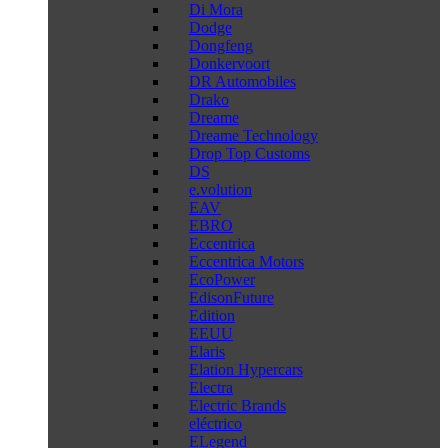
Di Mora
Dodge
Dongfeng
Donkervoort
DR Automobiles
Drako
Dreame
Dreame Technology
Drop Top Customs
DS
e.volution
EAV
EBRO
Eccentrica
Eccentrica Motors
EcoPower
EdisonFuture
Edition
EEUU
Elaris
Elation Hypercars
Electra
Electric Brands
eléctrico
ELegend