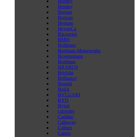
Benltey
Bentley
Bermat
Bertone
Bestune
BeyonCa
Bizzarrini
BMW
Bollinger
Boreham Motorworks
Bovensiepen
Brabham
BRABUS
Bricklin
Brilliance
Bugatti
Buick
BVLGARI
BYD
Byton
cabriolet
Cadillac
Callaway
Callum
Canoo