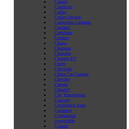
Caparo
Capricorn
Carlex
Carlex Design
Carrozeria Castagna
Caselani
Caterham
Century
Chana
Changan
Changhe
Charger EV
Chery
Chevrolet
China Car Custom
Chrysler
Citroën
Citroën*
City Transformer
Concept
Confidence Auto
Conquest
Continental
convertible
Coradir