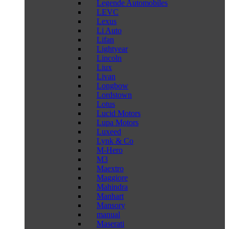
Legende Automobiles
LEVC
Lexus
Li Auto
Lifan
Lightyear
Lincoln
Liux
Livan
Longbow
Lordstown
Lotus
Lucid Motors
Lupa Motors
Luxeed
Lynk & Co
M-Hero
M3
Maextro
Maggiore
Mahindra
Manhart
Mansory
manual
Maserati