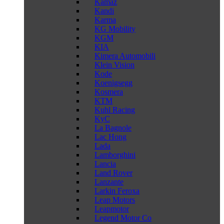
Kamaz
Kandi
Karma
KG Mobility
KGM
KIA
Kimera Automobili
Klein Vision
Kode
Koenigsegg
Kosmera
KTM
Kuhl Racing
KyC
La Bagnole
Lac Hong
Lada
Lamborghini
Lancia
Land Rover
Lanzante
Larkin Feroxa
Leap Motors
Leapmotor
Legend Motor Co