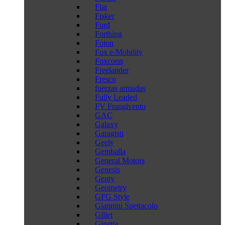
Fiat
Fisker
Ford
Forthing
Foton
Fox e-Mobility
Foxconn
Freelander
Fresco
fuerzas armadas
Fully Leaded
FV Frangivento
GAC
Galaxy
Garagisti
Geely
Gemballa
General Motors
Genesis
Genty
Geometry
GFG Style
Giannini Spettacolo
Gillet
Ginetta