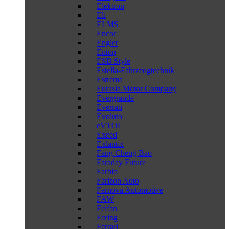
Elektron
Eli
ELMS
Encor
Engler
Entop
ESB Style
Estella-Fahrzeugtechnik
Estrema
Eurasia Motor Company
Evergrande
Everrati
Evoluto
eVTOL
Exeed
Exlantix
Fang Cheng Bao
Faraday Future
Farbio
Farizon Auto
Farnova Automotive
FAW
Feifan
Fering
Ferrari