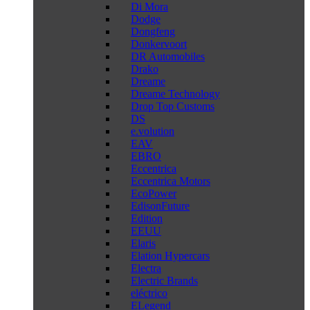
Di Mora
Dodge
Dongfeng
Donkervoort
DR Automobiles
Drako
Dreame
Dreame Technology
Drop Top Customs
DS
e.volution
EAV
EBRO
Eccentrica
Eccentrica Motors
EcoPower
EdisonFuture
Edition
EEUU
Elaris
Elation Hypercars
Electra
Electric Brands
eléctrico
ELegend