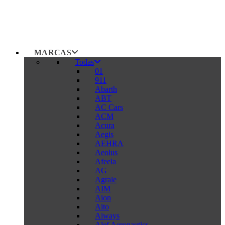
MARCAS
Todas
01
911
Abarth
ABT
AC Cars
ACM
Acura
Aegis
AEHRA
Aeolus
Afeela
AG
Agrale
AIM
Aion
Aito
Aiways
Alef Aeronautics